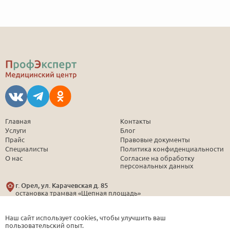
Главная
Контакты
Услуги
Блог
Прайс
Правовые документы
Специалисты
Политика конфиденциальности
О нас
Согласие на обработку
персональных данных
г. Орел, ул. Карачевская д. 85
остановка трамвая «Щепная площадь»
Пн-Пт: 08:30 - 16:30
16:30-18:30
(по записи)
Наш сайт использует cookies, чтобы улучшить ваш
Сб: 09:00 - 12:00
(по записи)
пользовательский опыт.