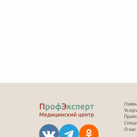
Главн
Услуг
Прай
Спец
О нас